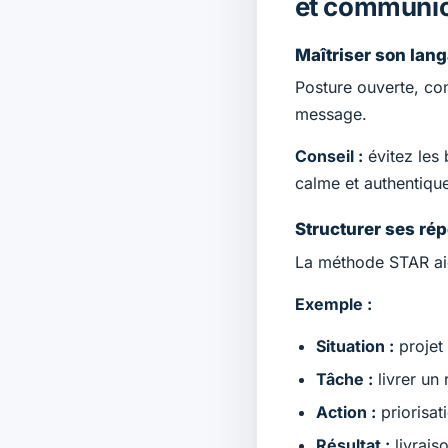
et communic
Maîtriser son lang
Posture ouverte, cont
message.
Conseil :
évitez les 
calme et authentique
Structurer ses ré
La méthode STAR ai
Exemple :
Situation :
projet
Tâche :
livrer un
Action :
priorisat
Résultat :
livrais