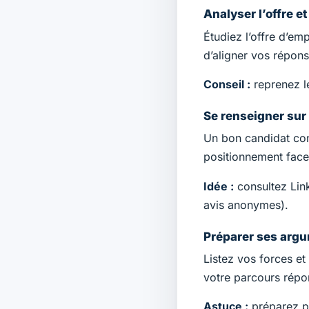
Analyser l’offre e
Étudiez l’offre d’e
d’aligner vos répons
Conseil :
reprenez l
Se renseigner sur 
Un bon candidat conna
positionnement face 
Idée :
consultez Link
avis anonymes).
Préparer ses argu
Listez vos forces e
votre parcours répo
Astuce :
préparez pl