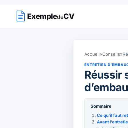
Exemple
CV
de
Accueil
»
Conseils
»
Ré
ENTRETIEN D’EMBAU
Réussir 
d’embau
Sommaire
Ce qu’il faut re
Avant l’entret