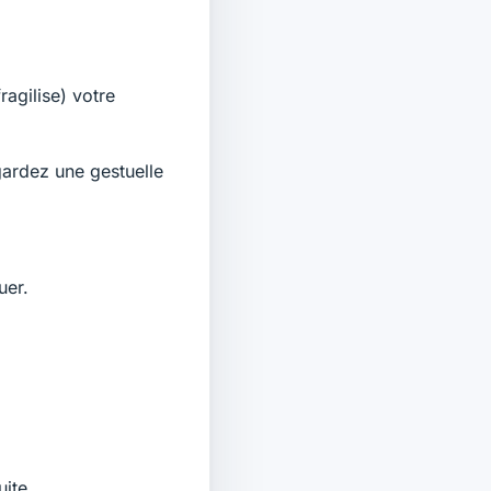
ragilise) votre
gardez une gestuelle
uer.
uite.