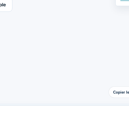
ple
Copier l