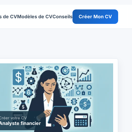
s de CV
Modèles de CV
Conseils
Créer Mon CV
Créer votre CV
Analyste financier