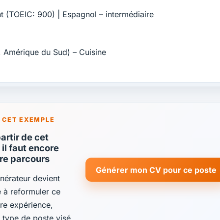
nt (TOEIC: 900) | Espagnol – intermédiaire
e, Amérique du Sud) – Cuisine
 CET EXEMPLE
rtir de cet
il faut encore
tre parcours
Générer mon CV pour ce poste
énérateur devient
de à reformuler ce
re expérience,
e type de poste visé.