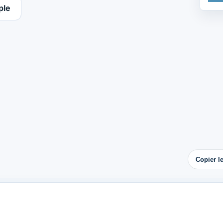
ple
Copier l