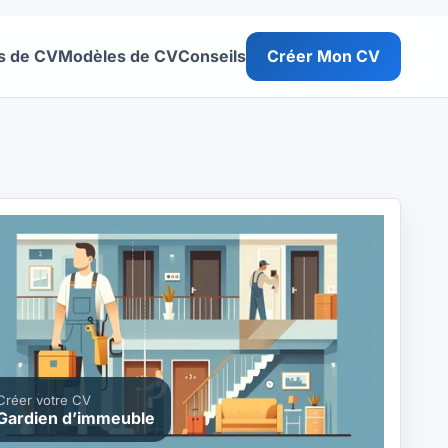
s de CV
Modèles de CV
Conseils
Créer Mon CV
Créer votre CV
Gardien d’immeuble