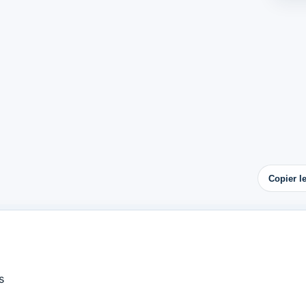
Copier l
s