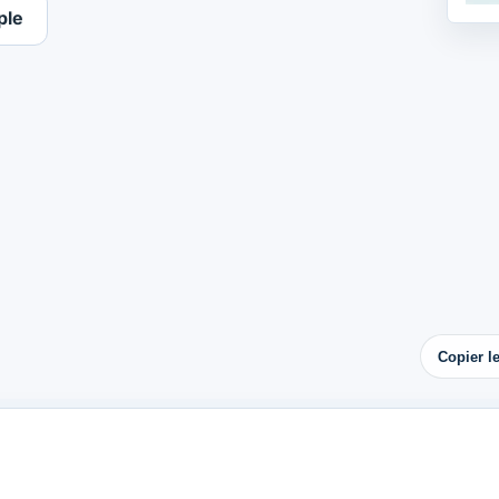
ple
Copier l