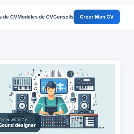
s de CV
Modèles de CV
Conseils
Créer Mon CV
Créer votre CV
Sound designer