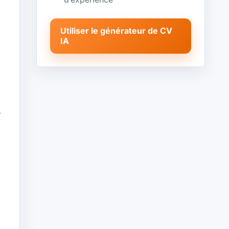
Utiliser le générateur de CV
IA
s