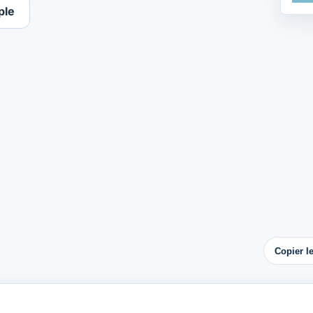
ple
Copier l