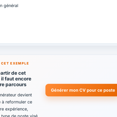
en général
 CET EXEMPLE
rtir de cet
il faut encore
tre parcours
Générer mon CV pour ce poste
énérateur devient
de à reformuler ce
re expérience,
e type de poste visé.