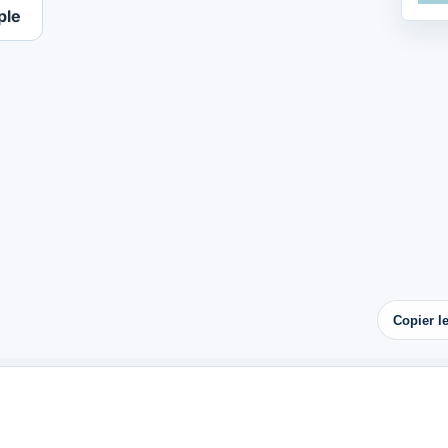
ple
Copier l