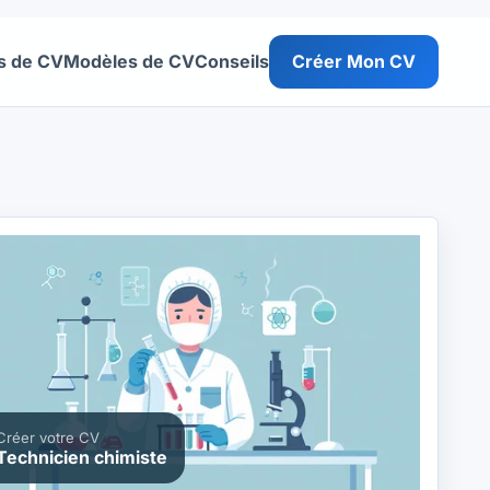
s de CV
Modèles de CV
Conseils
Créer Mon CV
Créer votre CV
Technicien chimiste