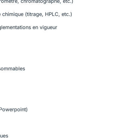
tromètre, chromatographe, etc.)
 chimique (titrage, HPLC, etc.)
glementations en vigueur
nsommables
 Powerpoint)
ques