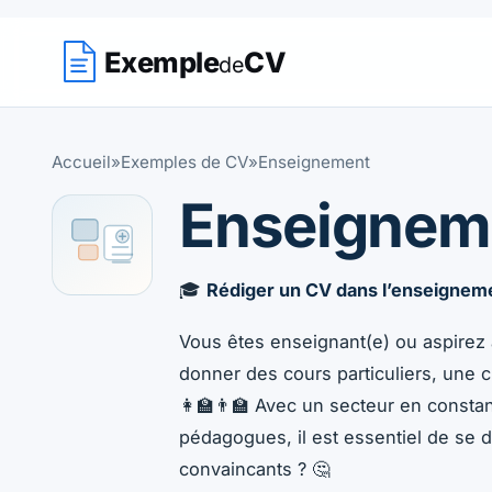
Exemple
CV
de
Accueil
»
Exemples de CV
»
Enseignement
Enseignem
Exemples de CV Enseignement — Retro
🎓
Rédiger un CV dans l’enseigneme
Vous êtes enseignant(e) ou aspirez à
donner des cours particuliers, une 
👩‍🏫👨‍🏫 Avec un secteur en consta
pédagogues, il est essentiel de se
convaincants ? 🤔