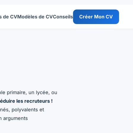
s de CV
Modèles de CV
Conseils
Créer Mon CV
es centaines d'exemples à télécharger gratuitement.
le primaire, un lycée, ou
éduire les recruteurs !
nés, polyvalents et
en arguments