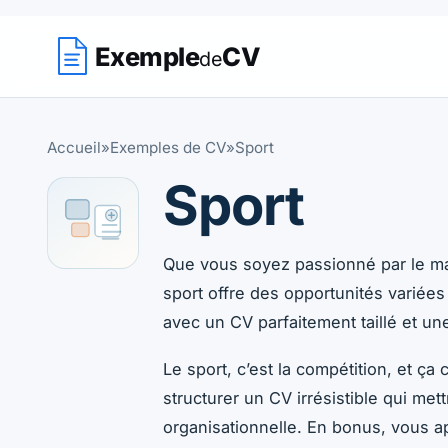
Exemple
CV
de
Accueil
»
Exemples de CV
»
Sport
Sport
Exemples de CV Sport — Retrouvez to
Que vous soyez passionné par le man
sport offre des opportunités variées
avec un CV parfaitement taillé et un
Le sport, c’est la compétition, et 
structurer un CV irrésistible qui met
organisationnelle. En bonus, vous ap