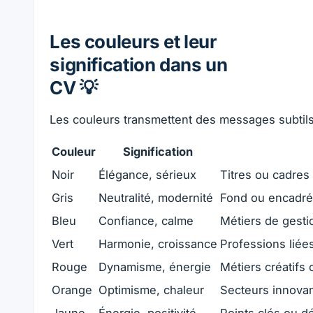
Les couleurs et leur
signification dans un
CV 💡
Les couleurs transmettent des messages subtils.
Couleur
Signification
Noir
Élégance, sérieux
Titres ou cadres
Gris
Neutralité, modernité
Fond ou encadrés
Bleu
Confiance, calme
Métiers de gesti
Vert
Harmonie, croissance
Professions liée
Rouge
Dynamisme, énergie
Métiers créatifs
Orange
Optimisme, chaleur
Secteurs innova
Jaune
Énergie, positivité
Points clés ou d