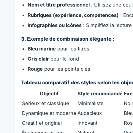
Nom et titre professionnel
: Utilisez une coul
Rubriques (expérience, compétences)
: Enc
Infographies ou icônes
: Simplifiez la lectur
3.
Exemple de combinaison élégante
:
Bleu marine
pour les titres
Gris clair
pour le fond
Rouge
pour les points clés
Tableau comparatif des styles selon les objec
Objectif
Style recommandé
Exe
Sérieux et classique
Minimaliste
Noir
Dynamique et moderne
Audacieux
Ble
Créatif et original
Innovant
Ros
Écologique et zen
Naturel
Ver