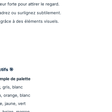
eur forte pour attirer le regard.
adrez ou surlignez subtilement.
e grâce à des éléments visuels.
tifs 🎯
mple de palette
, gris, blanc
u, orange, blanc
e, jaune, vert
t, beige, marron