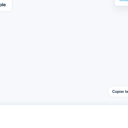
ple
Copier l