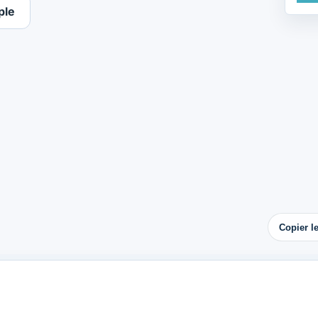
ple
Copier l