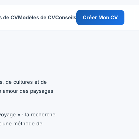
s de CV
Modèles de CV
Conseils
Créer Mon CV
nes d'exemples à télécharger gratuitement.
s, de cultures et de
re amour des paysages
voyage » : la recherche
et une méthode de